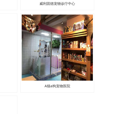
威利固德宠物诊疗中心
A猫a狗宠物医院