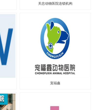
关忠动物医院连锁机构
宠福鑫